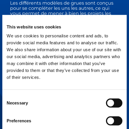
Les différents modèles de grues sont conçus
pour se compléter les uns les autres, ce qui
vous permet de mener à bien les projets les
plus exigeants. Que ce soit pour l’installation,
l’entretien ou la réparation d’équipements du
This website uses cookies
secteur énergétique ou d’installations de
transport, Tadano est à même de vous
We use cookies to personalise content and ads, to
proposer la grue adaptée à quasiment tous les
provide social media features and to analyse our traffic.
besoins d’un projet, et garantit, ce faisant, la
sécurité et l’efficacité du travail de vos équipes.
We also share information about your use of our site with
our social media, advertising and analytics partners who
FIABILITÉ
may combine it with other information that you’ve
provided to them or that they’ve collected from your use
Fortes de leur qualité légendaire, les grues
of their services.
Tadano contribuent à l’efficacité de vos
interventions avec peu ou pas de temps
d’arrêt et la possibilité de recourir à un service
de premier ordre lorsque vous en avez besoin.
Consent
Necessary
Selection
SÛRETÉ DE FONCTIONNEMENT
Preferences