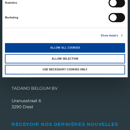
Statistics
Marketing
Show details
ALLOW ALL COOKIES
TADANO NEDERLAND B.V.
ALLOW SELECTION
Component 1
1446 WZ Purmerend
USE NECESSARY COOKIES ONLY
Nederland
TADANO BELGIUM BV
Uranusstraat 6
3290 Diest
RECEVOIR NOS DERNIÈRES NOUVELLES