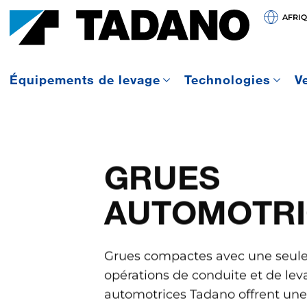
AFRI
Équipements de levage
Technologies
V
GRUES
AUTOMOTRI
Grues compactes avec une seule
opérations de conduite et de lev
automotrices Tadano offrent une
et sont capables de naviguer da
étroits grâce à leur direction int
être conduites sur des terrains a