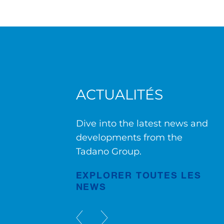
ACTUALITÉS
-2
Grues Pick & Carry RX :
empattement extensible pour
Dive into the latest news and
des performances maximales
developments from the
Tadano Group.
Publication
Mai/28/2026
EXPLORER TOUTES LES
NEWS