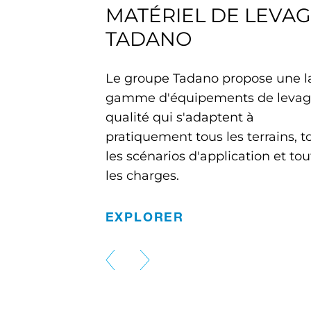
MATÉRIEL DE LEVA
TADANO
Le groupe Tadano propose une l
gamme d'équipements de levag
qualité qui s'adaptent à
pratiquement tous les terrains, t
les scénarios d'application et tou
les charges.
GRUES TOUT-TERRAIN
EXPLORER
mances de
Les quatre roues directrices et les
différentes longueurs de flèche
garantissent des performances sûres e
robustes pratiquement partout.