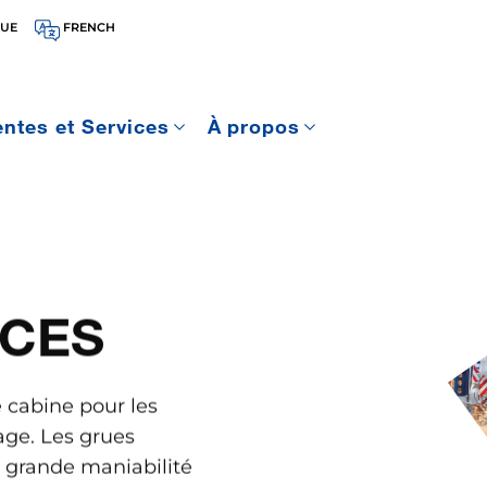
QUE
FRENCH
entes et Services
À propos
CES
 cabine pour les
age. Les grues
 grande maniabilité
ns des espaces
égrale, et peuvent
ccidentés ou