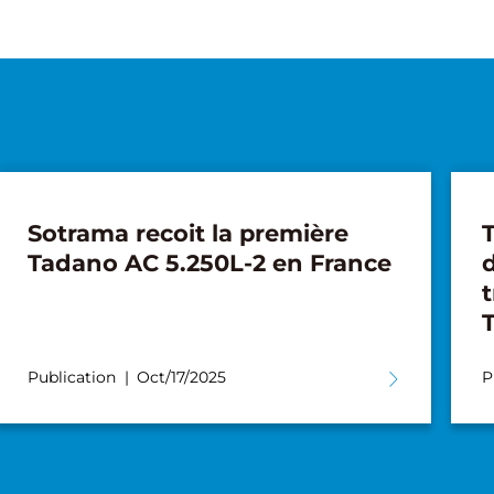
Sotrama recoit la première
T
Tadano AC 5.250L-2 en France
d
t
Publication
Oct/17/2025
P