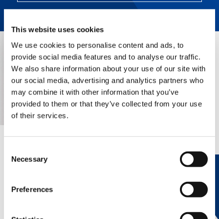
This website uses cookies
We use cookies to personalise content and ads, to
provide social media features and to analyse our traffic.
We also share information about your use of our site with
our social media, advertising and analytics partners who
may combine it with other information that you’ve
provided to them or that they’ve collected from your use
of their services.
EXPERTISE À LA DEMANDE.
Consent
Necessary
Selection
heyTADANO fournit des réponses
rapides et fiables issues de la
Preferences
documentation officielle Tadano, aidant
les opérateurs et les équipes de service
à trouver rapidement des informations,