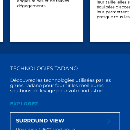
permettent d
leur taille, elles sont
facilement da
équipées d’accessoires qui
espaces et sur
leur permettent d’effectuer
accidentés.
presque tous les travaux.
TECHNOLOGIES TADANO
Découvrez les technologies utilisées par les
grues Tadano pour fournir les meilleures
solutions de levage pour votre industrie.
EXPLOREZ
SURROUND VIEW
Une vision à 360° améliore le