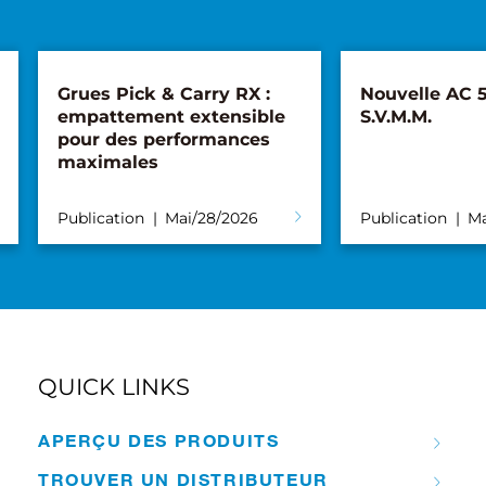
:
Nouvelle AC 5.250L-2 pour
Première 
le
S.V.M.M.
Snake 26 
s
Publication
Mai/28/2026
Publication
QUICK LINKS
APERÇU DES PRODUITS
TROUVER UN DISTRIBUTEUR