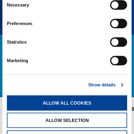
le bruit tout en assurant un fonctionnement
Necessary
Selection
solide de la grue.
Preferences
Statistics
ACTUALITÉS
Marketing
EXPLORER TOUTES LES NEWS
Show details
ALLOW ALL COOKIES
Grues Pick & Carry RX :
Nouvelle AC 5
empattement extensible
S.V.M.M.
ALLOW SELECTION
pour des performances
maximales