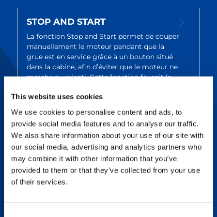
STOP AND START
La fonction Stop and Start permet de couper
manuellement le moteur pendant que la
grue est en service grâce à un bouton situé
dans la cabine, afin d’éviter que le moteur ne
marche au ralenti. Cette fonction fournit la
possibilité de réduire la consommation de
This website uses cookies
carburant, les émissions et les heures de
service de la grue. La commande de la grue
We use cookies to personalise content and ads, to
reste active pendant l’arrêt du moteur, de
provide social media features and to analyse our traffic.
sorte que le service de la grue peut reprendre
We also share information about your use of our site with
rapidement après le redémarrage.
our social media, advertising and analytics partners who
may combine it with other information that you’ve
provided to them or that they’ve collected from your use
SYSTÈME ECO MODE
of their services.
Le système Eco Mode contrôle la vitesse
maximale du moteur pour réduire les
émissions, la consommation de carburant et
Consent