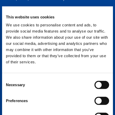
This website uses cookies
David Fauchard
Responsable SAV
We use cookies to personalise content and ads, to
provide social media features and to analyse our traffic.
+33 3 58 34 81 01
david.fauchard@tadano.com
We also share information about your use of our site with
our social media, advertising and analytics partners who
may combine it with other information that you’ve
provided to them or that they’ve collected from your use
Jürgen Christmann
of their services.
Responsable de la formation technique
Allemagne
Allemand, Anglais
Consent
+49 6332 83 2572
Necessary
Selection
juergen.christmann@tadano.com
Preferences
FORMATION GRUES À FLÈCHE
ARTICULÉE (PM)