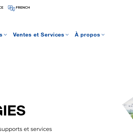
CE
FRENCH
s
Ventes et Services
À propos
IES
upports et services