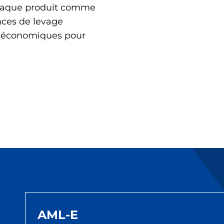
chaque produit comme
nces de levage
us économiques pour
AML-E