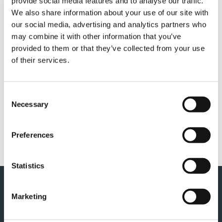
provide social media features and to analyse our traffic.
We also share information about your use of our site with
our social media, advertising and analytics partners who
may combine it with other information that you’ve
provided to them or that they’ve collected from your use
of their services.
QUICK LINKS
APERÇU DES PRODUITS
Consent
Necessary
TROUVER UN DISTRIBUTEUR
Selection
BOUTIQUE DE PRODUITS DÉRIVÉS
Preferences
ASSISTANCE CLIENTÈLE
Statistics
Marketing