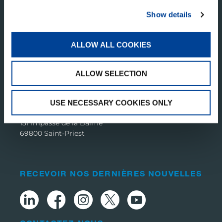
Show details
ALLOW ALL COOKIES
TADANO FRANCE SA
Z.I. Torcy Avenue des Ferrancins
ALLOW SELECTION
71210 Torcy
PM OIL & STEEL FRANCE S.A.R.L.
USE NECESSARY COOKIES ONLY
151 Impasse de la Balme
69800 Saint-Priest
RECEVOIR NOS DERNIÈRES NOUVELLES