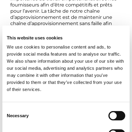
fournisseurs afin d’être compétitifs et prêts
pour l’avenir. La tâche de notre chaîne
d’approvisionnement est de maintenir une
chaîne d’approvisionnement sans faille afin
d’assurer l’approvisionnement matériel de
notre production conformément aux « sept
This website uses cookies
clés de la logistique ».
We use cookies to personalise content and ads, to
provide social media features and to analyse our traffic.
We also share information about your use of our site with
our social media, advertising and analytics partners who
may combine it with other information that you’ve
provided to them or that they’ve collected from your use
of their services.
PARTENARIAT
DEVENIR FOURNISSEUR
Consent
Necessary
Selection
POLITIQUE D’ACHATS
CE QUE NOUS ATTENDONS DE