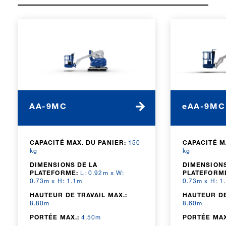
AA-9MC
eAA-9MC
CAPACITÉ MAX. DU PANIER:
150
CAPACITÉ M
kg
kg
DIMENSIONS DE LA
DIMENSIONS
PLATEFORME:
L: 0.92m x W:
PLATEFORM
0.73m x H: 1.1m
0.73m x H: 1
HAUTEUR DE TRAVAIL MAX.:
HAUTEUR DE
8.80m
8.60m
PORTÉE MAX.:
4.50m
PORTÉE MAX