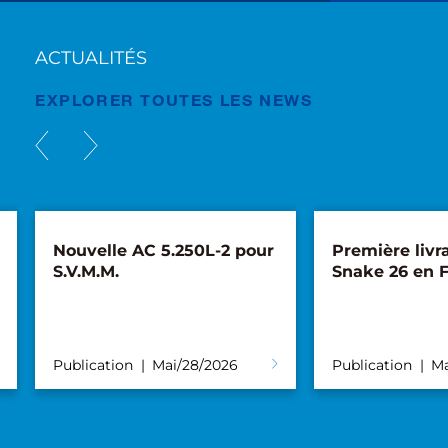
ACTUALITÉS
EXPLORER TOUTES LES NEWS
Nouvelle AC 5.250L-2 pour
Première livr
S.V.M.M.
Snake 26 en 
Publication
Mai/28/2026
Publication
Ma