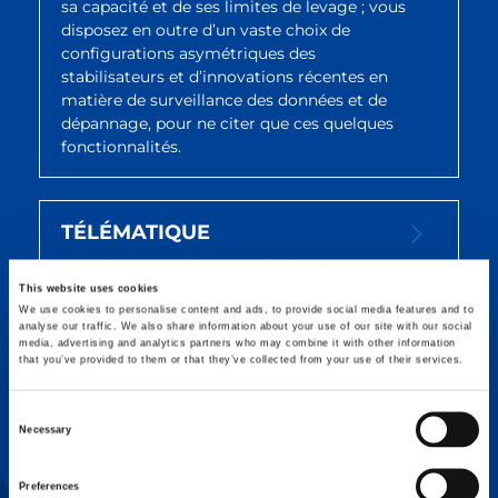
sa capacité et de ses limites de levage ; vous
disposez en outre d’un vaste choix de
configurations asymétriques des
stabilisateurs et d’innovations récentes en
matière de surveillance des données et de
dépannage, pour ne citer que ces quelques
fonctionnalités.
TÉLÉMATIQUE
Technologie intégrant le cloud et la
transmission de données en temps réel pour
This website uses cookies
un contrôle et une communication renforcés
We use cookies to personalise content and ads, to provide social media features and to
analyse our traffic. We also share information about your use of our site with our social
concernant l’état de fonctionnement, le
media, advertising and analytics partners who may combine it with other information
positionnement, l’entretien, le dépannage,
that you’ve provided to them or that they’ve collected from your use of their services.
etc., pour une plus grande efficacité et des
temps d’arrêt réduits au minimum.
Consent
Necessary
Selection
TECHNOLOGIES
Preferences