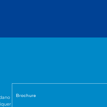
Brochure
adano
iquer