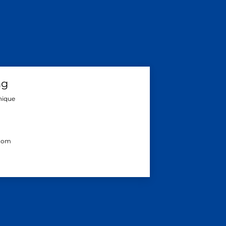
ng
hnique
.com