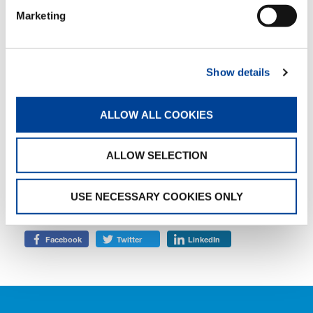
seine Effizienz weiter steigert. Er hat sich
Marketing
schnell als unverzichtbarer Bestandteil unserer
Flotte etabliert.“
Show details
TAGS
ALLOW ALL COOKIES
HANDOVER
ALLOW SELECTION
TEILEN
USE NECESSARY COOKIES ONLY
Facebook
Twitter
LinkedIn