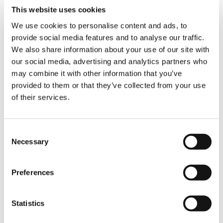
Simon Carroll, Projektleiter bei Flynn, betont
This website uses cookies
die praktischen Vorteile: „Das SSL-Design sorgt
We use cookies to personalise content and ads, to
für einen schnellen und sicheren Aufbau – ein
provide social media features and to analyse our traffic.
klarer Vorteil bei anspruchsvollen Projekten.
Der kompakte Kran mit dem Surround View-
We also share information about your use of our site with
Kamerasystem ist zudem ideal für Einsätze auf
our social media, advertising and analytics partners who
beengten Baustellen, ohne dabei
may combine it with other information that you’ve
Kompromisse bei der Leistung einzugehen.“
provided to them or that they’ve collected from your use
of their services.
Seit der Auslieferung wurde der AC 7.450-1
bereits für verschiedenste Projekte eingesetzt,
darunter das Demontieren von
Consent
Turmdrehkranen und der Austausch von
Necessary
Selection
Klimaanlagen auf Hochhäusern.
Preferences
Kranfahrer Paul Douglas ergänzt: „Der AC
7.450-1 ist ein äußerst leistungsfähiger Kran,
der sich durch sanfte und präzise Bedienung
Statistics
auszeichnet. Zudem lässt er sich einfach
zwischen den Baustellen transportieren, was