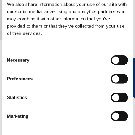
We also share information about your use of our site with
our social media, advertising and analytics partners who
may combine it with other information that you’ve
provided to them or that they’ve collected from your use
of their services.
EXPERTISE AUF ABRUF.
Consent
Necessary
Selection
heyTADANO liefert schnelle und
zuverlässige Antworten aus der
Preferences
offiziellen Tadano-Dokumentation und
unterstützt Bediener sowie
Serviceteams dabei, Informationen
Statistics
schnell zu finden, Probleme zu lösen
und effizienter zu arbeiten – jederzeit
und überall.
Marketing
MEHR ERFAHREN