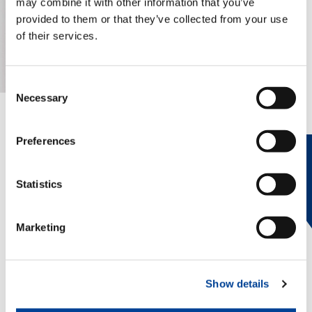
may combine it with other information that you’ve
provided to them or that they’ve collected from your use
of their services.
Consent
Necessary
Selection
EXPERTISE AUF ABRUF.
Preferences
heyTADANO liefert schnelle und
zuverlässige Antworten aus der
Statistics
offiziellen Tadano-Dokumentation und
unterstützt Bediener sowie
Serviceteams dabei, Informationen
Marketing
schnell zu finden, Probleme zu lösen
und effizienter zu arbeiten – jederzeit
und überall.
Show details
MEHR ERFAHREN