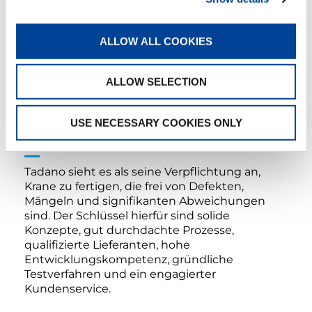
EINGEBAUTE LANGLEBIGKEIT.
Überlegene Ingenieurskunst und strukturelles
ALLOW ALL COOKIES
Design, kombiniert mit erstklassigen
Fertigungsprozessen und Komponenten
bedeutet: Tadano Krane sind kaum kaputt zu
ALLOW SELECTION
kriegen und einfach zu reparieren.
USE NECESSARY COOKIES ONLY
ZUVERLÄSSIGKEIT.
Tadano sieht es als seine Verpflichtung an,
Krane zu fertigen, die frei von Defekten,
Mängeln und signifikanten Abweichungen
sind. Der Schlüssel hierfür sind solide
Konzepte, gut durchdachte Prozesse,
qualifizierte Lieferanten, hohe
Entwicklungskompetenz, gründliche
Testverfahren und ein engagierter
Kundenservice.