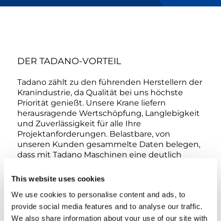
DER TADANO-VORTEIL
Tadano zählt zu den führenden Herstellern der
Kranindustrie, da Qualität bei uns höchste
Priorität genießt. Unsere Krane liefern
herausragende Wertschöpfung, Langlebigkeit
und Zuverlässigkeit für alle Ihre
Projektanforderungen. Belastbare, von
unseren Kunden gesammelte Daten belegen,
dass mit Tadano Maschinen eine deutlich
höhere betriebliche Effizienz erreichbar ist als
mit Maschinen des Wettbewerbs. Die
This website uses cookies
Langlebigkeit eines Krans beginnt mit
We use cookies to personalise content and ads, to
überlegener Ingenieurskunst und
provide social media features and to analyse our traffic.
strukturellem Design als Basis und
manifestiert sich im gesamten
We also share information about your use of our site with