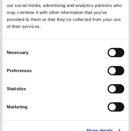
Fertigungsprozess sowie in jeder einzelnen, im
our social media, advertising and analytics partners who
Kran verbauten Premiumkomponente. Wenn
may combine it with other information that you’ve
Sie sich für Tadano entscheiden, profitieren Sie
provided to them or that they’ve collected from your use
von reduzierten Ersatzteil- und
of their services.
Wartungsanforderungen sowie weniger
Stillstandzeiten. Unterm Strich bedeutet das
für Sie: Eine höhere Investitionsrendite sowie
Consent
die geringsten Haltungs- und Betriebskosten
Necessary
aller Krane auf dem Markt.
Selection
WERTSCHÖPFUNG.
Preferences
Die sprichwörtliche Tadano Qualität bedeutet
effizientes Arbeiten mit weniger Stillständen.
Statistics
Unterm Strich bedeutet das für Sie: Höhere
Investitionsrenditen sowie die geringsten
Haltungs- und Betriebskosten aller Krane auf
Marketing
dem Markt.
Show details