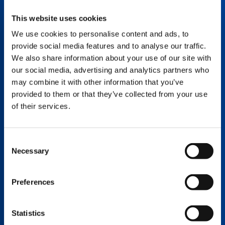
Kraftstoffverbrauch und die
Geräuschentwicklung zu reduzieren, ohne
This website uses cookies
den Kranbetrieb zu beeinträchtigen.
We use cookies to personalise content and ads, to
provide social media features and to analyse our traffic.
We also share information about your use of our site with
START-STOPP
our social media, advertising and analytics partners who
Die Start-Stopp-Funktion erlaubt es, den
may combine it with other information that you’ve
Motor im Kranbetrieb über einen Taster in
provided to them or that they’ve collected from your use
der Kabine manuell auszuschalten, um
of their services.
Leerlauf-Zeiten zu vermeiden. Auf diese
Weise lassen sich Kraftstoff-Verbrauch,
Emissionen und Betriebsstunden des Krans
Consent
gleichermaßen reduzieren. Die
Necessary
Selection
Kransteuerung bleibt während der Motor-
Abschaltung aktiv, sodass der Kranbetrieb
kurze Zeit nach dem Neustart fortgesetzt
Preferences
werden kann.
Statistics