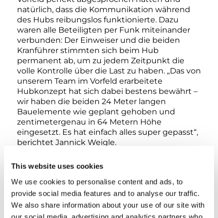
natürlich, dass die Kommunikation während
des Hubs reibungslos funktionierte. Dazu
waren alle Beteiligten per Funk miteinander
verbunden: Der Einweiser und die beiden
Kranführer stimmten sich beim Hub
permanent ab, um zu jedem Zeitpunkt die
volle Kontrolle über die Last zu haben. „Das von
unserem Team im Vorfeld erarbeitete
Hubkonzept hat sich dabei bestens bewährt –
wir haben die beiden 24 Meter langen
Bauelemente wie geplant gehoben und
zentimetergenau in 64 Metern Höhe
eingesetzt. Es hat einfach alles super gepasst“,
berichtet Jannick Weigle.
This website uses cookies
Lobende Worte für den Kran
We use cookies to personalise content and ads, to
Und auch mit der Einsatzpremiere des Krans
provide social media features and to analyse our traffic.
ist er sehr zufrieden: „Der AC 7.450-1 ist groß,
We also share information about your use of our site with
stark und dabei super-kompakt für seine
our social media, advertising and analytics partners who