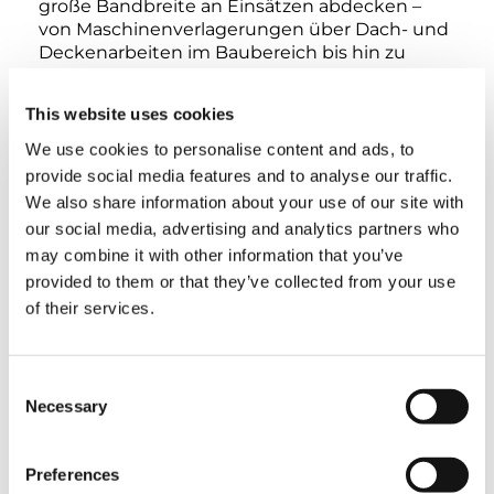
große Bandbreite an Einsätzen abdecken –
von Maschinenverlagerungen über Dach- und
Deckenarbeiten im Baubereich bis hin zu
Arbeiten in Biogas-Anlagen“, zählt Sylvia
Fredeweß auf. Für die letztgenannten Einsätze
This website uses cookies
hat Härzschel den HK 4.050-1 als optionales
Zubehör mit einer Lastsichtkamera
We use cookies to personalise content and ads, to
ausgestattet, die dem Fahrer das Entleeren
provide social media features and to analyse our traffic.
von Biogas-Behältern erleichtert und es ihm
We also share information about your use of our site with
ermöglicht, diese Jobs schnell und sicher zu
our social media, advertising and analytics partners who
erledigen.
may combine it with other information that you’ve
provided to them or that they’ve collected from your use
of their services.
TAGS
Consent
Necessary
HANDOVER
Selection
Preferences
TEILEN