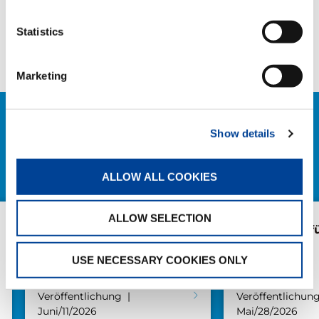
Statistics
Facebook
Twitter
LinkedIn
Marketing
VERWANDTE NEWS
Show details
ALLE NEWS
ALLOW ALL COOKIES
ALLOW SELECTION
Abholung mit Nachwuchs:
AC 5.250L-2 für
Weiland übernimmt
weiteren Tadano AC
USE NECESSARY COOKIES ONLY
4.100L-1
Veröffentlichung
Veröffentlichung
Juni/11/2026
Mai/28/2026