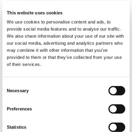
Jean-Marie Grossmann, directeur commercial
This website uses cookies
de Tadano France, commente : « Nous
We use cookies to personalise content and ads, to
sommes ravis que S.V.M.M. ait choisi la grue AC
provide social media features and to analyse our traffic.
5.250L-2 et que celle-ci fasse déjà ses preuves
We also share information about your use of our site with
sur les chantiers. Ce modèle est parfaitement
adapté aux applications exigeantes de S.V.M.M.,
our social media, advertising and analytics partners who
et nous sommes fiers de les accompagner
may combine it with other information that you’ve
avec une solution alliant performance, sécurité
provided to them or that they’ve collected from your use
et efficacité. »
of their services.
Grâce à ce nouvel investissement, S.V.M.M.
continue de miser sur une technologie de
Consent
levage moderne et fiable pour accompagner
Necessary
Selection
ses clients et garantir des normes de qualité
élevées dans tous ses projets.
Preferences
Contact presse :
Damien Bizjak
Téléphone +49 6332 83 1023
Statistics
E-mail
Damien.Bizjak@tadano.com