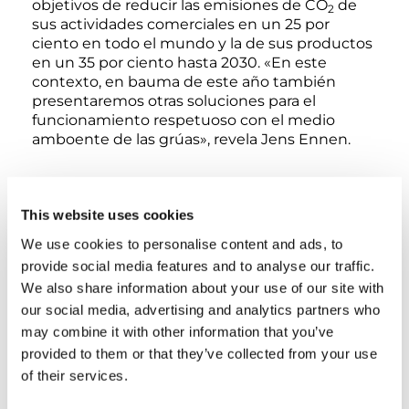
objetivos de reducir las emisiones de CO
de
2
sus actividades comerciales en un 25 por
ciento en todo el mundo y la de sus productos
en un 35 por ciento hasta 2030. «En este
contexto, en bauma de este año también
presentaremos otras soluciones para el
funcionamiento respetuoso con el medio
amboente de las grúas», revela Jens Ennen.
El compromiso de la empresa con estos
objetivos se manifiesta también en el
This website uses cookies
desarrollo de productos y soluciones pioneras
We use cookies to personalise content and ads, to
en el ámbito de la sostenibilidad, en el deseo
constante de disponer de todas las soluciones
provide social media features and to analyse our traffic.
para satisfacer las crecientes necesidades de
We also share information about your use of our site with
nuestros clientes, así como para enfrentarse a
our social media, advertising and analytics partners who
la rápida evolución de las normas
may combine it with other information that you’ve
medioambientales en los distintos mercados
provided to them or that they’ve collected from your use
del mundo. Por ejemplo, Tadano ha anunciado
of their services.
la primera grúa para terrenos irregulares
totalmente eléctrica del mundo, que se