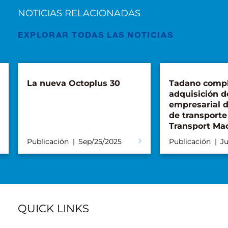
NOTICIAS RELACIONADAS
EXPLORAR TODAS LAS NOTICIAS
La nueva Octoplus 30
Tadano compl
adquisición d
empresarial 
de transporte
Transport Ma
Publicación
Sep/25/2025
Publicación
Ju
QUICK LINKS