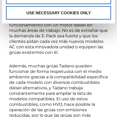
manteniendo la correspondiente capacidad de
elevación máxima de la grúa, y las demás
USE NECESSARY COOKIES ONLY
características de rendimiento son
comparables a las que se consiguen con el
funcionamiento con un motor diésel en
muchas áreas de trabajo. No es de extrañar que
la demanda de E-Pack sea fuerte y que los
clientes pidan cada vez más nuevos modelos
AC con esta innovadora unidad o equipen las
grúas existentes con él.
Además, muchas grúas Tadano pueden
funcionar de forma respetuosa con el medio
ambiente gracias a la compatibilidad específica
de cada modelo con diversos combustibles
diésel alternativos, y Tadano trabaja
constantemente para ampliar la lista de
modelos compatibles. El uso de estos
combustibles, como HVO, hace posible la
operación de las grúas con emisiones
reducidas, por lo que las grúas son más