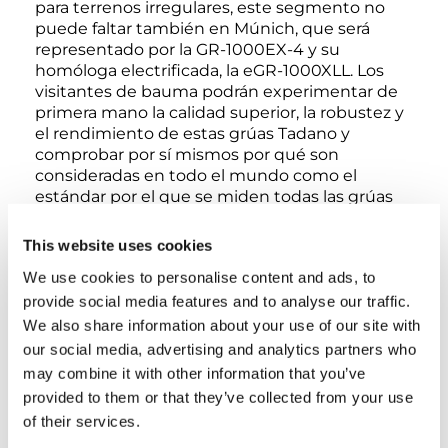
para terrenos irregulares, este segmento no
puede faltar también en Múnich, que será
representado por la GR-1000EX-4 y su
homóloga electrificada, la eGR-1000XLL. Los
visitantes de bauma podrán experimentar de
primera mano la calidad superior, la robustez y
el rendimiento de estas grúas Tadano y
comprobar por sí mismos por qué son
consideradas en todo el mundo como el
estándar por el que se miden todas las grúas
para terrenos irregulares.
This website uses cookies
Soluciones y productos innovadores
We use cookies to personalise content and ads, to
impulsan la descarbonización
provide social media features and to analyse our traffic.
We also share information about your use of our site with
Con el lema «Nuestra verdadera misión: Cero
our social media, advertising and analytics partners who
Emisiones», el Grupo Tadano tiene el objetivo
may combine it with other information that you’ve
de reducir la huella de carbono de sus
provided to them or that they’ve collected from your use
actividades empresariales en todo el mundo
of their services.
en un 25% y las de sus productos en un 35%
hasta 2030. A largo plazo, la empresa tiene el