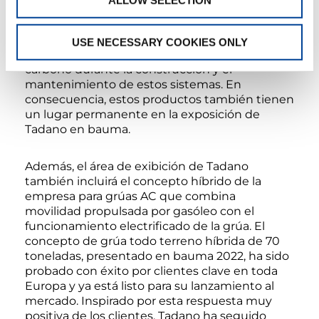
ALLOW SELECTION
plataformas elevadoras eléctricas eAA-9MC
para interiores y zonas exteriores sensibles, y
las grúas para aerogeneradores offshore. Estos
USE NECESSARY COOKIES ONLY
últimos permiten un funcionamiento libre de
carbono durante la construcción y el
mantenimiento de estos sistemas. En
consecuencia, estos productos también tienen
un lugar permanente en la exposición de
Tadano en bauma.
Además, el área de exibición de Tadano
también incluirá el concepto híbrido de la
empresa para grúas AC que combina
movilidad propulsada por gasóleo con el
funcionamiento electrificado de la grúa. El
concepto de grúa todo terreno híbrida de 70
toneladas, presentado en bauma 2022, ha sido
probado con éxito por clientes clave en toda
Europa y ya está listo para su lanzamiento al
mercado. Inspirado por esta respuesta muy
positiva de los clientes, Tadano ha seguido