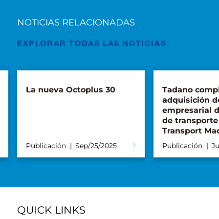
NOTICIAS RELACIONADAS
EXPLORAR TODAS LAS NOTICIAS
La nueva Octoplus 30
Tadano compl
adquisición d
empresarial 
de transporte
Transport Ma
Publicación
Sep/25/2025
Publicación
Ju
QUICK LINKS