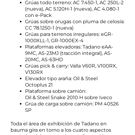
Grúas todo terreno: AC 7.450-1, AC 250L-2
(nueva), AC 5.120H-1 (nueva), AC 4.080-1
con e-Pack
Grúas sobre orugas con pluma de celosía:
CC 78.1250-1 (nueva)
Grúas para terrenos irregulares: eGR-
1000XLL-1, GR-1000EX-4
Plataformas elevadoras: Tadano eAA-
9MC, AS-23MJ (tracción integral), AS-
20MC, AS-63HD
Grúas pick & carry: Valla V60R, V100RX,
V130RX
Elevador tipo araña: Oil & Steel
Octoplus 21
Plataforma sobre camión:
Oil & Steel Snake 2010 H sobre Iveco
Grúa de carga sobre camión: PM 40526
SP
Toda el área de exhibición de Tadano en
bauma gira en torno a los cuatro aspectos