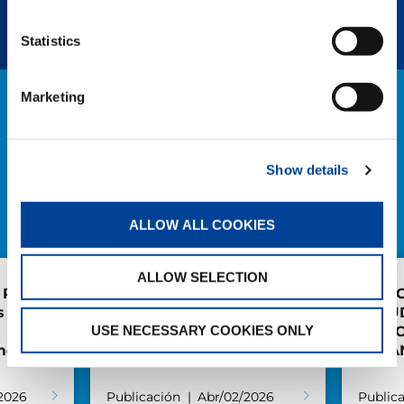
Statistics
Marketing
NOTICIAS
EXPLORAR TODAS LAS NOTICIAS
Show details
ALLOW ALL COOKIES
ALLOW SELECTION
Dos gruas AC para
IGNACIO ES
Talleres y Grúas Estación
ESCUDERO 
USE NECESSARY COOKIES ONLY
DIRECTOR G
TADANO ESP
Publicación
Abr/02/2026
Publicación
O