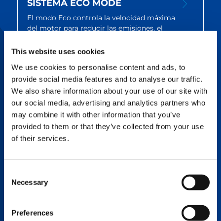
SISTEMA ECO MODE
El modo Eco controla la velocidad máxima
del motor para reducir las emisiones, el
consumo de combustible y el ruido,
proporcionando a la vez un funcionamiento
This website uses cookies
robusto de la grúa.
We use cookies to personalise content and ads, to
provide social media features and to analyse our traffic.
We also share information about your use of our site with
START-STOP
our social media, advertising and analytics partners who
La función start-stop permite apagar
may combine it with other information that you’ve
manualmente el motor con un botón en la
provided to them or that they’ve collected from your use
cabina durante el funcionamiento de la grúa
of their services.
para evitar el ralentí. Esta función puede
utilizarse para reducir el consumo de
combustible, las emisiones y las horas de
Consent
funcionamiento de la grúa. Mientras el motor
Necessary
Selection
está apagado, el sistema de control de la
grúa permanece activo, de modo que el
funcionamiento de la grúa puede reanudarse
Preferences
rápidamente tras volver a arrancar.