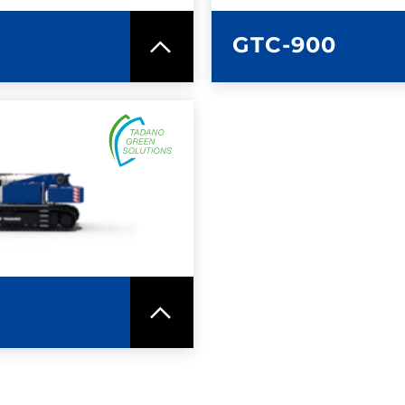
GTC-900
CIÓN
CACIONES