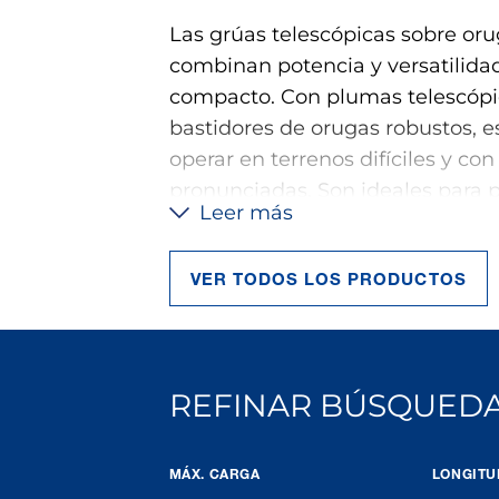
Las grúas telescópicas sobre or
combinan potencia y versatilida
compacto. Con plumas telescópic
bastidores de orugas robustos, 
operar en terrenos difíciles y con
pronunciadas. Son ideales para 
Leer más
requieren alta movilidad y flexib
construcción de infraestructura
VER TODOS LOS PRODUCTOS
industrial. Las dimensiones opti
transporte reducen los costos logí
instalación asegura que los proy
sin demoras. Estas grúas ofrecen
REFINAR BÚSQUEDA
y adaptable en una variedad de 
MÁX. CARGA
LONGITU