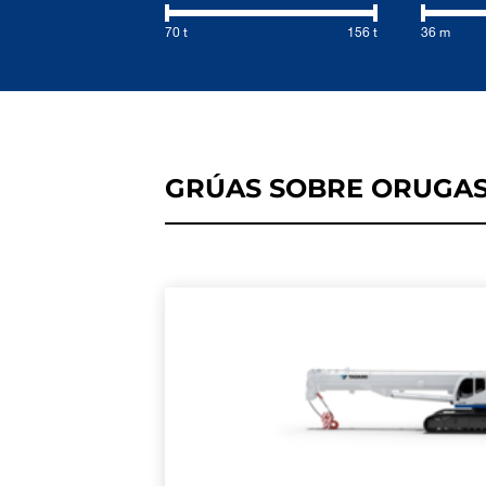
70 t
156 t
36 m
GRÚAS SOBRE ORUGAS
MÁS INFORMA
HOJA DE ESPECIFI