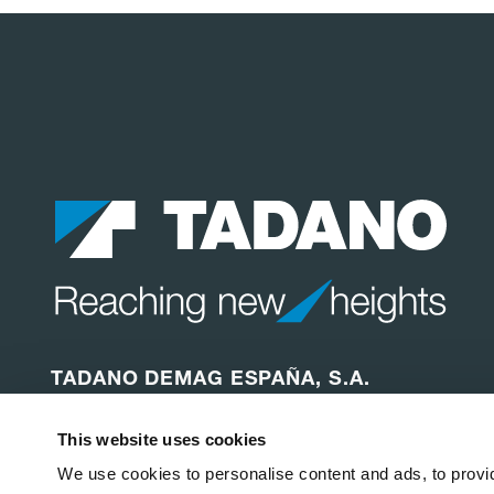
TADANO DEMAG ESPAÑA, S.A.
Calle Carpinteros 2
This website uses cookies
28500, Arganda del Rey (Madrid)
Espana
We use cookies to personalise content and ads, to provid