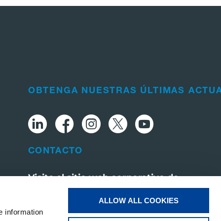
OBTENGA NUESTRAS ÚLTIMAS ACTU
CONTACTO
Visite el sitio web corporativo de
Tadano
ALLOW ALL COOKIES
e information