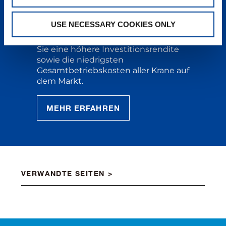
Kranbranche. Erstklassige
Ingenieurskunst, Technik und
USE NECESSARY COOKIES ONLY
Komponenten, ergänzt um
einzigartigen Service, bedeuten für
Sie eine höhere Investitionsrendite
sowie die niedrigsten
Gesamtbetriebskosten aller Krane auf
dem Markt.
MEHR ERFAHREN
VERWANDTE SEITEN