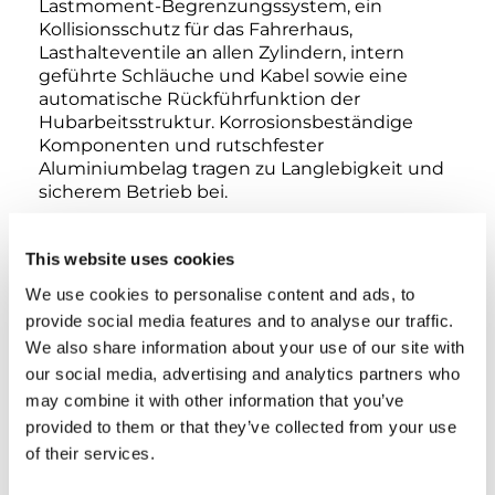
Lastmoment-Begrenzungssystem, ein
Kollisionsschutz für das Fahrerhaus,
Lasthalteventile an allen Zylindern, intern
geführte Schläuche und Kabel sowie eine
automatische Rückführfunktion der
Hubarbeitsstruktur. Korrosionsbeständige
Komponenten und rutschfester
Aluminiumbelag tragen zu Langlebigkeit und
sicherem Betrieb bei.
Zur Serienausstattung zählen
This website uses cookies
elektrohydraulische Steuerungen für den
Bühnenaufbau, hydraulische
We use cookies to personalise content and ads, to
Abstützsteuerungen (elektrohydraulische
provide social media features and to analyse our traffic.
Steuerungen optional erhältlich) sowie
We also share information about your use of our site with
Notfallsysteme für einen sicheren Betrieb.
our social media, advertising and analytics partners who
Optional erhältlich sind die automatische
may combine it with other information that you’ve
Abstützung vom Korb oder vom Boden aus
provided to them or that they’ve collected from your use
sowie zusätzliche Sicherheits- und
Komfortzubehörteile.
of their services.