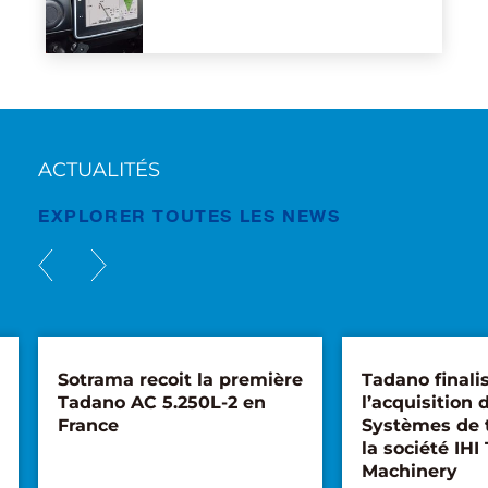
ACTUALITÉS
EXPLORER TOUTES LES NEWS
Sotrama recoit la première
Tadano finali
Tadano AC 5.250L-2 en
l’acquisition d
France
Systèmes de 
la société IHI
Machinery