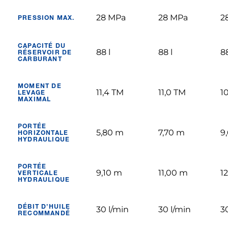
28 MPa
28 MPa
2
PRESSION MAX.
CAPACITÉ DU
88 l
88 l
88
RÉSERVOIR DE
CARBURANT
MOMENT DE
11,4 TM
11,0 TM
1
LEVAGE
MAXIMAL
PORTÉE
5,80 m
7,70 m
9
HORIZONTALE
HYDRAULIQUE
PORTÉE
9,10 m
11,00 m
1
VERTICALE
HYDRAULIQUE
DÉBIT D’HUILE
30 l/min
30 l/min
3
RECOMMANDÉ