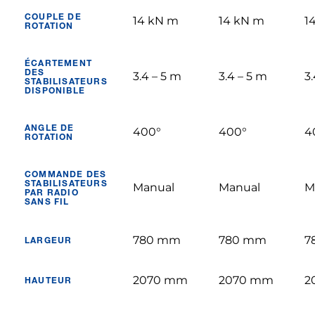
COUPLE DE
14 kN m
14 kN m
1
ROTATION
ÉCARTEMENT
DES
3.4 – 5 m
3.4 – 5 m
3
STABILISATEURS
DISPONIBLE
ANGLE DE
400°
400°
4
ROTATION
COMMANDE DES
STABILISATEURS
Manual
Manual
M
PAR RADIO
SANS FIL
780 mm
780 mm
7
LARGEUR
2070 mm
2070 mm
2
HAUTEUR