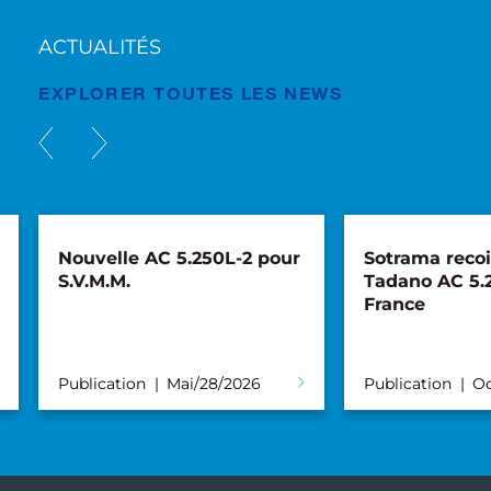
ACTUALITÉS
EXPLORER TOUTES LES NEWS
Nouvelle AC 5.250L-2 pour
Sotrama recoi
S.V.M.M.
Tadano AC 5.
France
Publication
Mai/28/2026
Publication
Oc