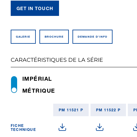
GET IN TOUCH
GALERIE
BROCHURE
DEMANDE D’INFO
CARACTÉRISTIQUES DE LA SÉRIE
IMPÉRIAL
MÉTRIQUE
PM 11521 P
PM 11522 P
P
FICHE
TECHNIQUE