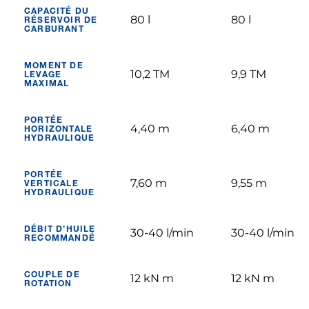
CAPACITÉ DU
80 l
80 l
RÉSERVOIR DE
CARBURANT
MOMENT DE
10,2 TM
9,9 TM
LEVAGE
MAXIMAL
PORTÉE
4,40 m
6,40 m
HORIZONTALE
HYDRAULIQUE
PORTÉE
7,60 m
9,55 m
VERTICALE
HYDRAULIQUE
DÉBIT D’HUILE
30-40 l/min
30-40 l/min
RECOMMANDÉ
COUPLE DE
12 kN m
12 kN m
ROTATION