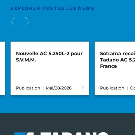
EXPLORER TOUTES LES NEWS
Nouvelle AC 5.250L-2 pour
Sotrama recoi
S.V.M.M.
Tadano AC 5.
France
Publication
Mai/28/2026
Publication
Oc