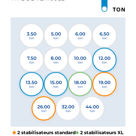
TON
3.50
5.00
6.00
6.50
ton
ton
ton
ton
7.50
8.00
10.00
12.00
ton
ton
ton
ton
13.50
15.00
18.00
19.00
ton
ton
ton
ton
26.00
32.00
44.00
ton
ton
ton
2 stabilisateurs standard
2 stabilisateurs XL