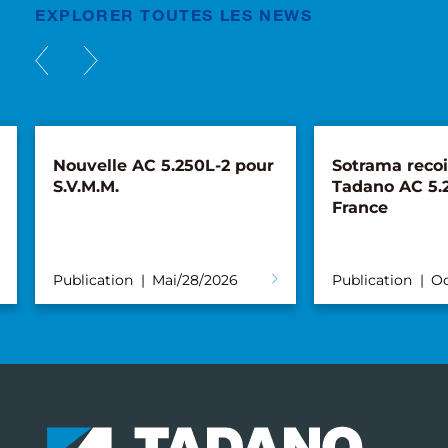
EXPLORER TOUTES LES NEWS
Nouvelle AC 5.250L-2 pour
Sotrama recoi
S.V.M.M.
Tadano AC 5.
France
Publication
Mai/28/2026
Publication
Oc