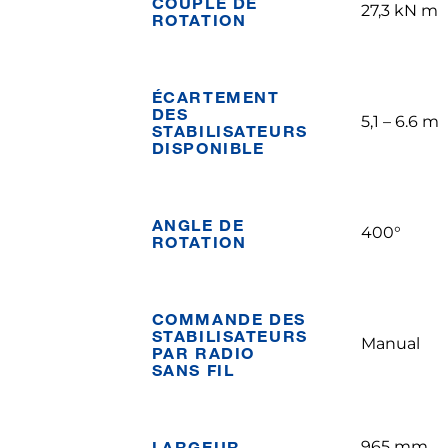
COUPLE DE
27,3 kN m
ROTATION
ÉCARTEMENT
DES
5,1 – 6.6 m
STABILISATEURS
DISPONIBLE
ANGLE DE
400°
ROTATION
COMMANDE DES
STABILISATEURS
Manual
PAR RADIO
SANS FIL
LARGEUR
965 mm