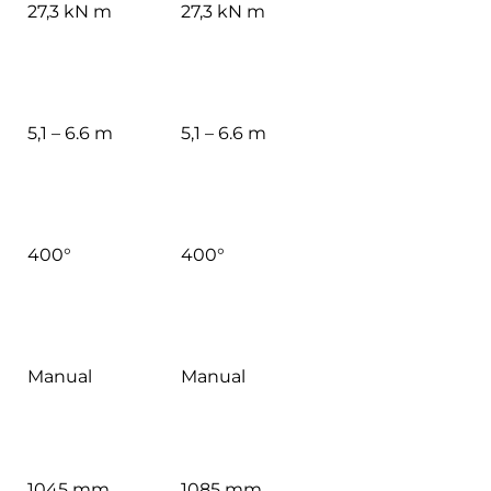
27,3 kN m
27,3 kN m
5,1 – 6.6 m
5,1 – 6.6 m
400°
400°
Manual
Manual
1045 mm
1085 mm