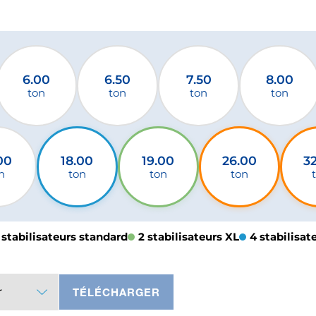
6.00
6.50
7.50
8.00
ton
ton
ton
ton
00
18.00
19.00
26.00
3
n
ton
ton
ton
 stabilisateurs standard
2 stabilisateurs XL
4 stabilisat
r
TÉLÉCHARGER