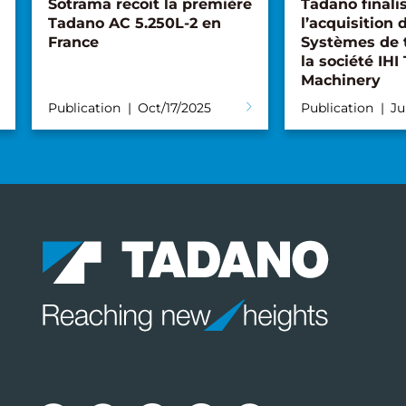
Sotrama recoit la première
Tadano finali
Tadano AC 5.250L-2 en
l’acquisition d
France
Systèmes de 
la société IHI
Machinery
Publication
Oct/17/2025
Publication
Ju