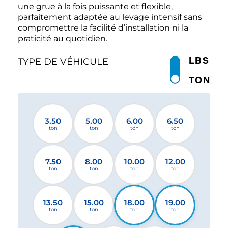
une grue à la fois puissante et flexible,
parfaitement adaptée au levage intensif sans
compromettre la facilité d’installation ni la
praticité au quotidien.
LBS
TYPE DE VÉHICULE
TON
3.50
5.00
6.00
6.50
ton
ton
ton
ton
7.50
8.00
10.00
12.00
ton
ton
ton
ton
13.50
15.00
18.00
19.00
ton
ton
ton
ton