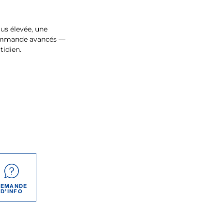
us élevée, une
commande avancés —
tidien.
DEMANDE
D’INFO