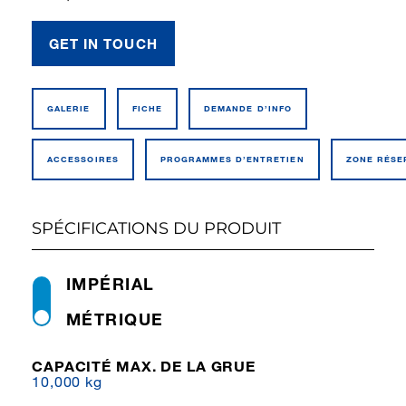
GET IN TOUCH
GALERIE
FICHE
DEMANDE D’INFO
ACCESSOIRES
PROGRAMMES D’ENTRETIEN
ZONE RÉSE
SPÉCIFICATIONS DU PRODUIT
IMPÉRIAL
MÉTRIQUE
CAPACITÉ MAX. DE LA GRUE
10,000 kg