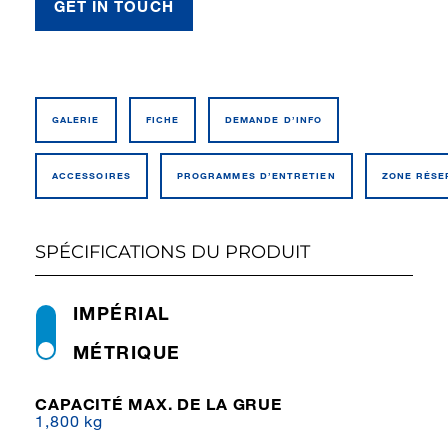
GET IN TOUCH
GALERIE
FICHE
DEMANDE D’INFO
ACCESSOIRES
PROGRAMMES D’ENTRETIEN
ZONE RÉSE
SPÉCIFICATIONS DU PRODUIT
IMPÉRIAL
MÉTRIQUE
CAPACITÉ MAX. DE LA GRUE
1,800 kg