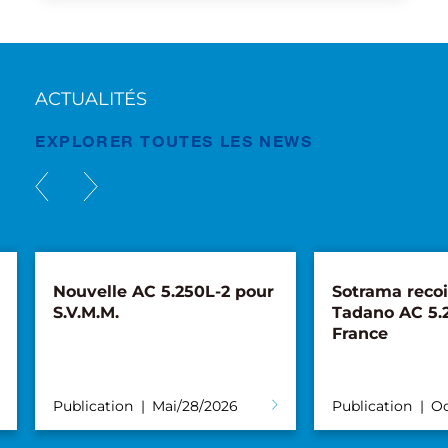
ACTUALITÉS
EXPLORER TOUTES LES NEWS
Nouvelle AC 5.250L-2 pour
Sotrama recoi
S.V.M.M.
Tadano AC 5.
France
Publication
Mai/28/2026
Publication
Oc