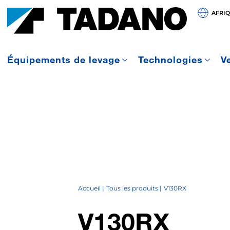
AFRI
Équipements de levage
Technologies
V
Accueil
Tous les produits
V130RX
V130RX