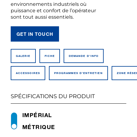
environnements industriels où
puissance et confort de l’opérateur
sont tout aussi essentiels.
GET IN TOUCH
GALERIE
FICHE
DEMANDE D’INFO
ACCESSOIRES
PROGRAMMES D’ENTRETIEN
ZONE RÉSE
SPÉCIFICATIONS DU PRODUIT
IMPÉRIAL
MÉTRIQUE