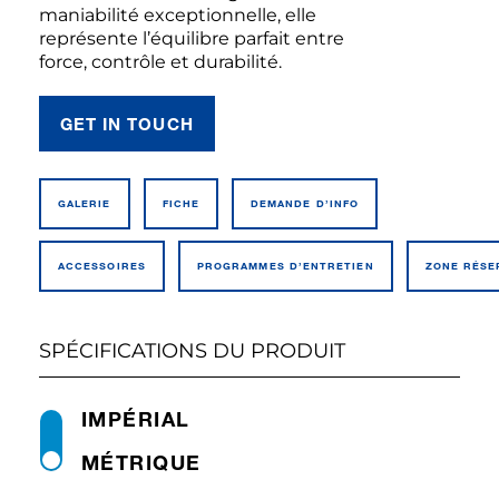
maniabilité exceptionnelle, elle
représente l’équilibre parfait entre
force, contrôle et durabilité.
GET IN TOUCH
GALERIE
FICHE
DEMANDE D’INFO
ACCESSOIRES
PROGRAMMES D’ENTRETIEN
ZONE RÉSE
SPÉCIFICATIONS DU PRODUIT
IMPÉRIAL
MÉTRIQUE