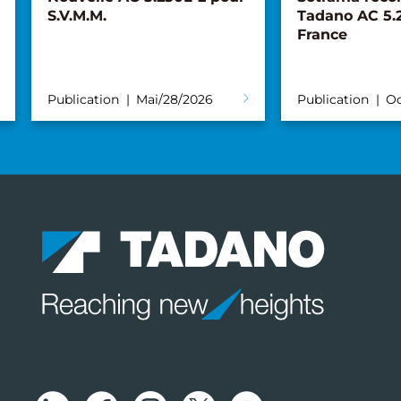
S.V.M.M.
Tadano AC 5.
France
Publication
Mai/28/2026
Publication
Oc