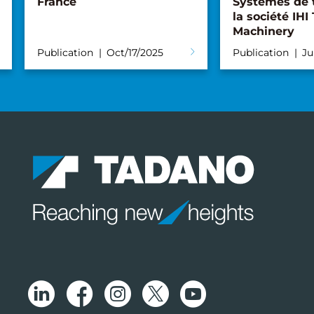
France
Systèmes de 
la société IHI
Machinery
Publication
Oct/17/2025
Publication
Ju