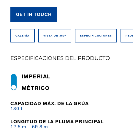
GET IN TOUCH
GALERÍA
VISTA DE 360º
ESPECIFI­CACIONES
PED
ESPECIFICACIONES DEL PRODUCTO
IMPERIAL
MÉTRICO
CAPACIDAD MÁX. DE LA GRÚA
130 t
LONGITUD DE LA PLUMA PRINCIPAL
12.5 m – 59.8 m