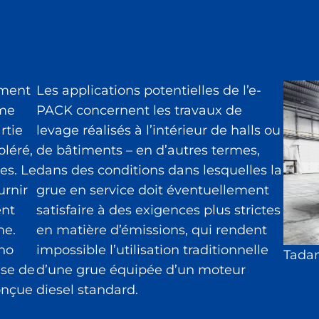
ement
Les applications potentielles de l’e-
ème
PACK concernent les travaux de
rtie
levage réalisés à l’intérieur de halls ou
oléré,
de bâtiments – en d’autres termes,
es. Le
dans des conditions dans lesquelles la
urnir
grue en service doit éventuellement
ent
satisfaire à des exigences plus strictes
me.
en matière d’émissions, qui rendent
no
impossible l’utilisation traditionnelle
Tada
use de
d’une grue équipée d’un moteur
onçue
diesel standard.