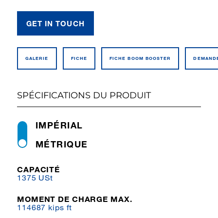
GET IN TOUCH
GALERIE
FICHE
FICHE BOOM BOOSTER
DEMANDE
SPÉCIFICATIONS DU PRODUIT
IMPÉRIAL
MÉTRIQUE
CAPACITÉ
1375 USt
MOMENT DE CHARGE MAX.
114687 kips ft