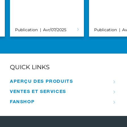
Publication
Avr/07/2025
Publication
Av
QUICK LINKS
APERÇU DES PRODUITS
VENTES ET SERVICES
FANSHOP