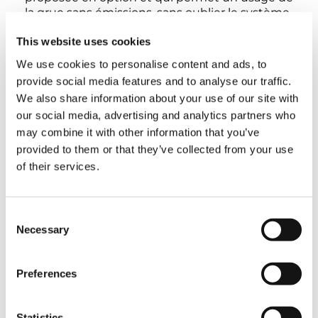
la grue sans émissions, sans oublier le système
de caméra Tadano Surround View.
This website uses cookies
We use cookies to personalise content and ads, to
provide social media features and to analyse our traffic.
We also share information about your use of our site with
VUE 360° INTÉRACTIVE
our social media, advertising and analytics partners who
may combine it with other information that you’ve
provided to them or that they’ve collected from your use
EXTERIOR
LOWER CABIN
UPPER CABIN
of their services.
Consent
Necessary
Selection
Preferences
Statistics