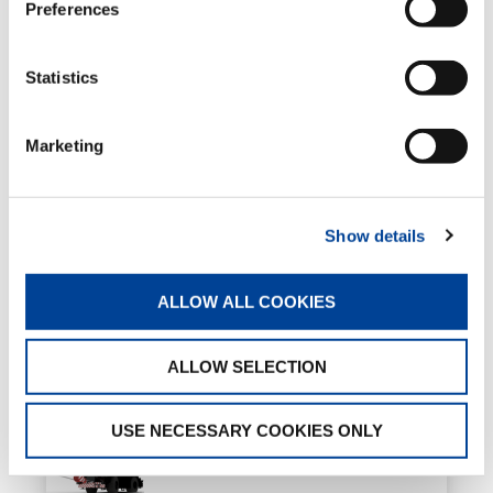
Preferences
Eco Mode
Statistics
Marketing
PAGES EN RELATION
Show details
GR-700EX-4
ALLOW ALL COOKIES
ALLOW SELECTION
USE NECESSARY COOKIES ONLY
GR-900EX-4