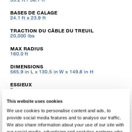
BASES DE CALAGE
24.1 ft x 23.9 ft
TRACTION DU CÂBLE DU TREUIL
20,000 lbs
MAX RADIUS
160.0 ft
DIMENSIONS
565.9 in L x 130.5 in W x 149.8 in H
ESSIEUX
2
This website uses cookies
ENTRAÎNEMENT
4x4x4
We use cookies to personalise content and ads, to
provide social media features and to analyse our traffic.
DESCRIPTION DU PRODUIT
We also share information about your use of our site with
our social media, advertising and analytics partners who