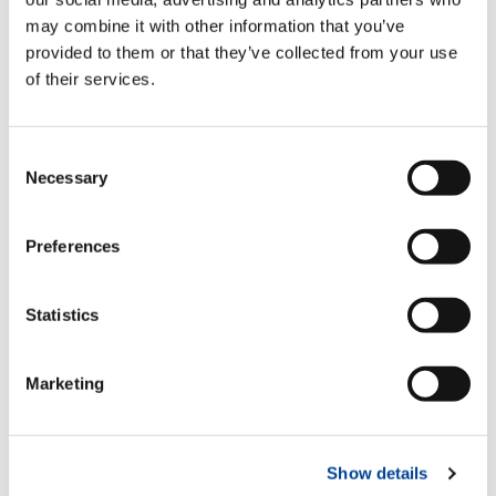
Une fiabilité repensée
may combine it with other information that you’ve
provided to them or that they’ve collected from your use
Si ce n’est pas cassé, ne le réparez pas ! La GR-
of their services.
1000XL-4, équipée d’un moteur Cummins, a
été entièrement repensée en 2020 et regarde
vers l’avenir avec confiance, vantant sa
Consent
capacité de 100 tonnes US (90,7 tonnes
Necessary
Selection
métriques). La nouvelle GR-1000XL-4 a
conservé les mêmes spécifications de flèche
et de jib que son prédécesseur, assurant une
Preferences
transition en douceur. En une première
mondiale, cette grue est équipée d’un
nouveau système de contrepoids intelligent
Statistics
qui permet à la grue de placer le contrepoids
dans deux positions, ce qui augmentera
considérablement le rayon de la grue.
Marketing
Show details