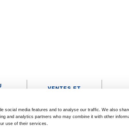
U
VENTES ET
F
SERVICES
TS
e social media features and to analyse our traffic. We also shar
sing and analytics partners who may combine it with other informa
ur use of their services.