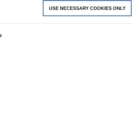
USE NECESSARY COOKIES ONLY
RECEVOIR NOS DERNIÈRES NOUVEL
CONTACTEZ-NOUS
Explorer le réseau mondial
Visit tadano.com