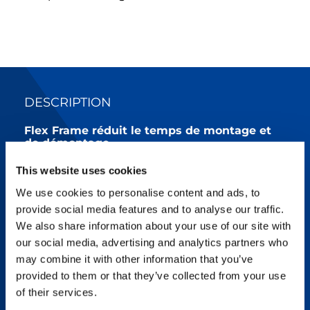
DESCRIPTION
Flex Frame réduit le temps de montage et
de démontage
This website uses cookies
Disponible en option, la solution Flex Frame
pour la grue CC 38.650-1 remplace le
We use cookies to personalise content and ads, to
traditionnel vérin télescopique. L’option
provide social media features and to analyse our traffic.
Flex Frame permet un réglable en toute
simplicité du rayon du contrepoids Superlift de
We also share information about your use of our site with
13 à 21 m avec le contrepoids complet sur le
our social media, advertising and analytics partners who
plateau. Terminé l’empilage des contrepoids,
may combine it with other information that you’ve
économisez un temps précieux. L’option
Flex Frame se combine parfaitement avec le
provided to them or that they’ve collected from your use
plateau Split Tray et l’extension de mât
of their services.
Superlift, ce qui permet de réduire les temps
d’installation et de laisser les grues