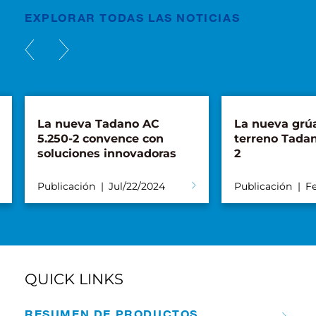
EXPLORAR TODAS LAS NOTICIAS
La nueva Tadano AC
La nueva grú
5.250-2 convence con
terreno Tadan
soluciones innovadoras
2
Publicación
Jul/22/2024
Publicación
Fe
QUICK LINKS
RESUMEN DE PRODUCTOS