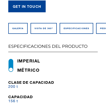
GET IN TOUCH
GALERÍA
VISTA DE 360º
ESPECIFI­CACIONES
PED
ESPECIFICACIONES DEL PRODUCTO
IMPERIAL
MÉTRICO
CLASE DE CAPACIDAD
200 t
CAPACIDAD
156 t