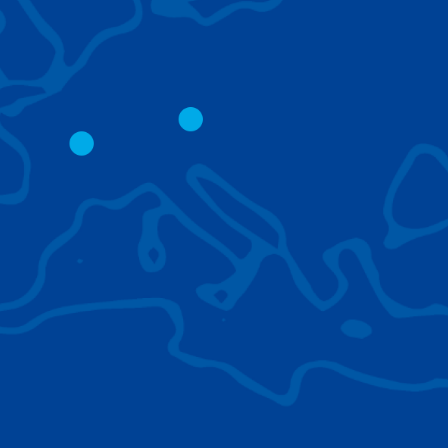
GRUES CITY
GRUES SUR CHE
À FLÈCHE TREIL
La base courte de la flèche
permet de travailler avec des
Faciles à transp
angles raides et de faibles
leur taille, elles 
dégagements.
équipées d’acces
leur permettent 
presque tous les