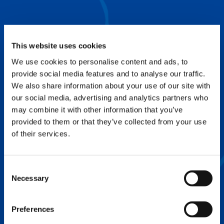
planification et le dépannage.
SPLIT TRAY
This website uses cookies
Augmenter l'efficacité et réduire les coûts de
We use cookies to personalise content and ads, to
levage.
provide social media features and to analyse our traffic.
We also share information about your use of our site with
our social media, advertising and analytics partners who
FLEX BASE
may combine it with other information that you’ve
Améliorer le positionnement des
provided to them or that they’ve collected from your use
stabilisateurs tout en optimisant la capacité
of their services.
de levage.
Consent
Necessary
Selection
Preferences