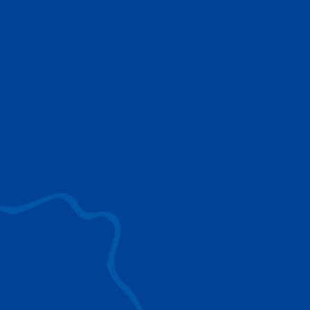
TECHNOLOGIES TADANO
Découvrez les technologies utilisées par les
grues Tadano pour fournir les meilleures
solutions de levage pour votre industrie.
EXPLOREZ
SURROUND VIEW
Une vision à 360° améliore le
positionnement, la visibilité et la sécurité.
IC-1 REMOTE
Données essentielles pour la gestion, la