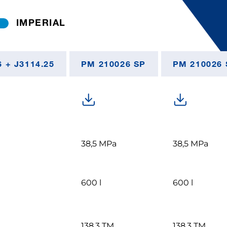
IMPERIAL
 + J3114.25
PM 210026 SP
PM 210026 
38,5 MPa
38,5 MPa
600 l
600 l
138,3 TM
138,3 TM