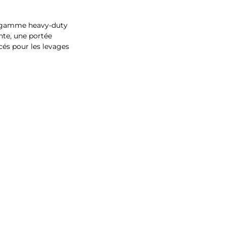
a gamme heavy-duty
te, une portée
cés pour les levages