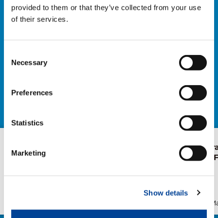
provided to them or that they’ve collected from your use
of their services.
ACTUALITÉS
Dive into the latest news and developments
Consent
from the Tadano Group.
Necessary
Selection
EXPLORER TOUTES LES NEWS
Preferences
Statistics
Nouvelle AC 5.250L-2 pour
Première livr
Marketing
S.V.M.M.
Snake 26 en 
Show details
Publication
Mai/28/2026
Publication
Ma