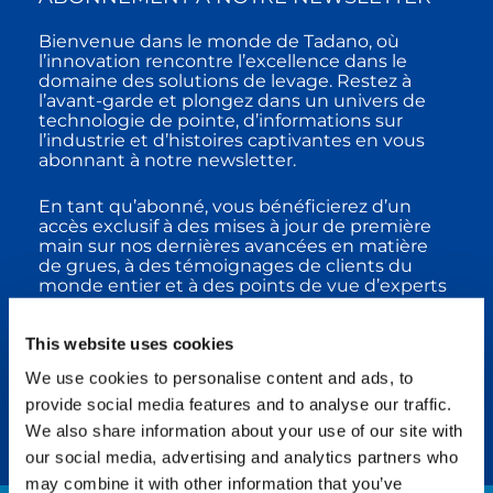
Bienvenue dans le monde de Tadano, où
l’innovation rencontre l’excellence dans le
domaine des solutions de levage. Restez à
l’avant-garde et plongez dans un univers de
technologie de pointe, d’informations sur
l’industrie et d’histoires captivantes en vous
abonnant à notre newsletter.
En tant qu’abonné, vous bénéficierez d’un
accès exclusif à des mises à jour de première
main sur nos dernières avancées en matière
de grues, à des témoignages de clients du
monde entier et à des points de vue d’experts
dans le domaine. Rejoignez notre
communauté de passionnés et de visionnaires
This website uses cookies
de l’industrie et laissez-vous inspirer par les
progrès de Tadano.
We use cookies to personalise content and ads, to
provide social media features and to analyse our traffic.
Abonnez-vous maintenant et participez à la
conception de l’avenir du levage avec Tadano.
We also share information about your use of our site with
our social media, advertising and analytics partners who
may combine it with other information that you’ve