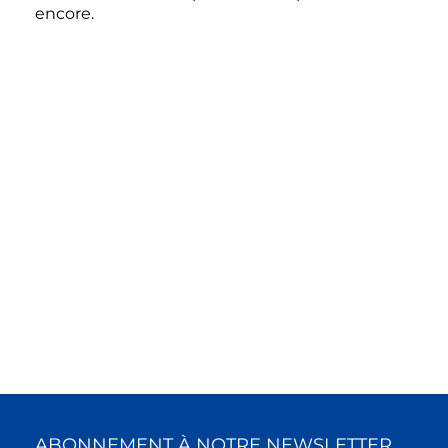
encore.
VOUS DEVEZ ACCEPTER LES COOKIES
POUR VISUALISER CE CONTENU.
ACCEPTER
ABONNEMENT À NOTRE NEWSLETTER